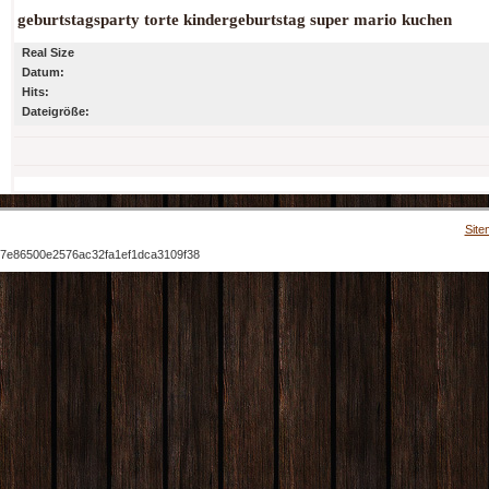
geburtstagsparty torte kindergeburtstag super mario kuchen
Real Size
Datum:
Hits:
Dateigröße:
Site
7e86500e2576ac32fa1ef1dca3109f38