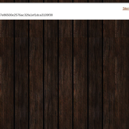
Site
7e86500e2576ac32fa1ef1dca3109f38