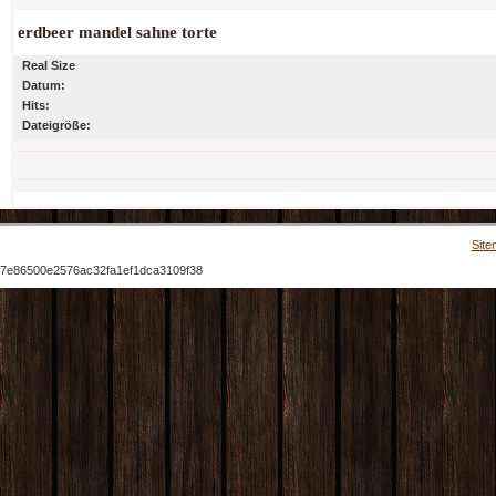
erdbeer mandel sahne torte
Real Size
Datum:
Hits:
Dateigröße:
Site
7e86500e2576ac32fa1ef1dca3109f38