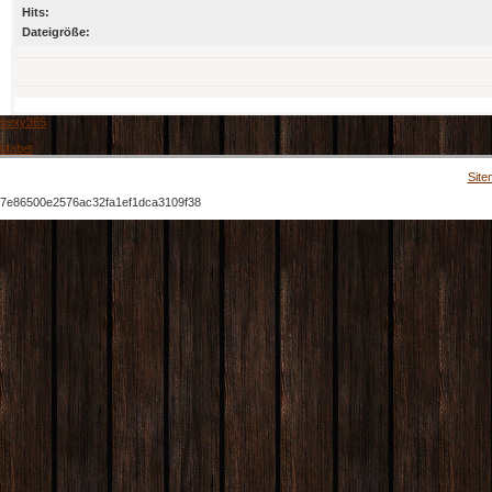
Hits:
Dateigröße:
sexy365
ufabet
Site
7e86500e2576ac32fa1ef1dca3109f38