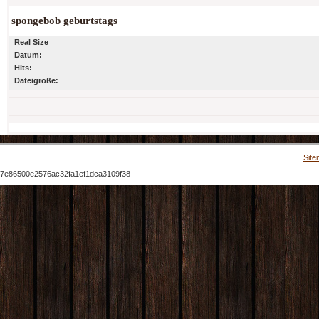
spongebob geburtstags
Real Size
Datum:
Hits:
Dateigröße:
Site
7e86500e2576ac32fa1ef1dca3109f38