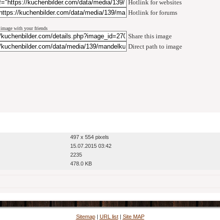
Hotlink for websites
Hotlink for forums
 image with your friends
Share this image
Direct path to image
497 x 554 pixels
15.07.2015 03:42
2235
478.0 KB
Sitemap
|
URL list
|
Site MAP