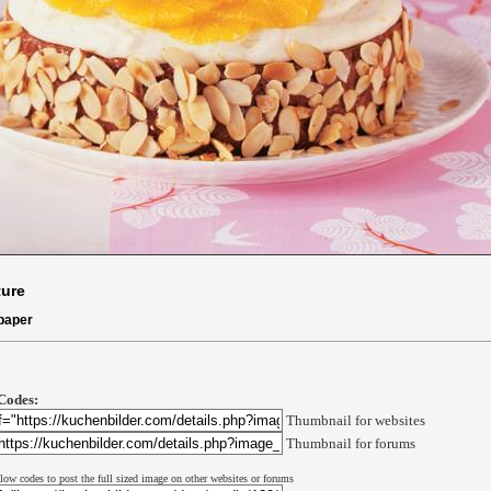
ture
paper
Codes:
Thumbnail for websites
Thumbnail for forums
low codes to post the full sized image on other websites or forums