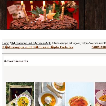
Home
/
K�rbissuppe und K�rbiseint�pfe
/ Kurbissuppe mit Ingwer, roten Zwiebeln und 
Kurbissu
K�rbissuppe und K�rbiseint�pfe Pictures
Advertisements