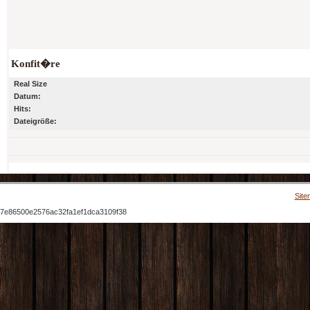
Konfit�re
Real Size
Datum:
Hits:
Dateigröße:
Site
7e86500e2576ac32fa1ef1dca3109f38