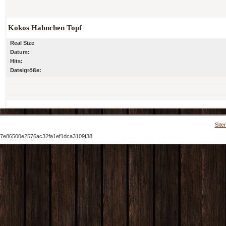
Kokos Hahnchen Topf
Real Size
Datum:
Hits:
Dateigröße:
Site
7e86500e2576ac32fa1ef1dca3109f38