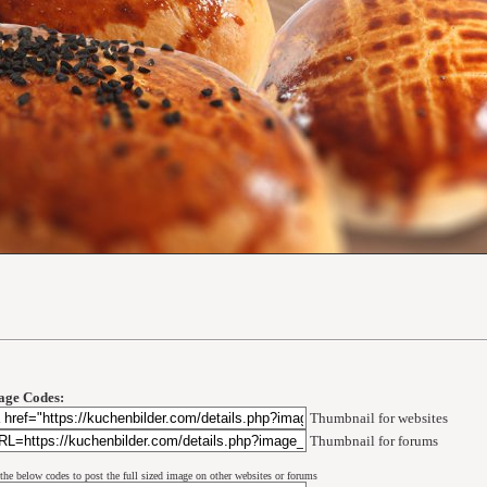
age Codes:
Thumbnail for websites
Thumbnail for forums
the below codes to post the full sized image on other websites or forums