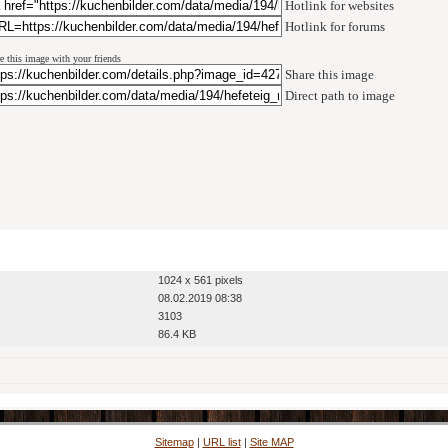
Hotlink for websites
Hotlink for forums
e this image with your friends
Share this image
Direct path to image
1024 x 561 pixels
08.02.2019 08:38
3103
86.4 KB
Sitemap
|
URL list
|
Site MAP