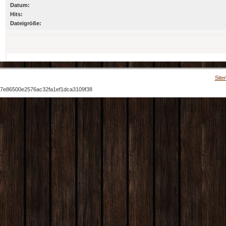
Datum:
Hits:
Dateigröße:
Site
7e86500e2576ac32fa1ef1dca3109f38