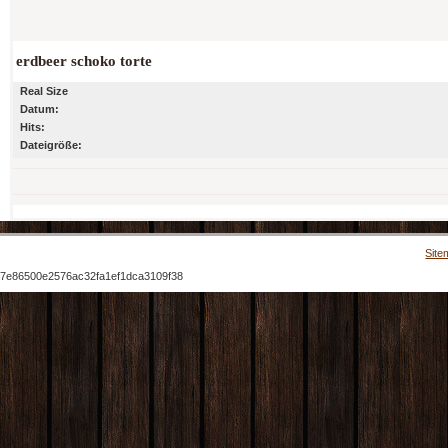
erdbeer schoko torte
Real Size
Datum:
Hits:
Dateigröße:
Site
7e86500e2576ac32fa1ef1dca3109f38