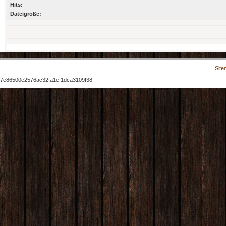
Hits:
Dateigröße:
Site
7e86500e2576ac32fa1ef1dca3109f38