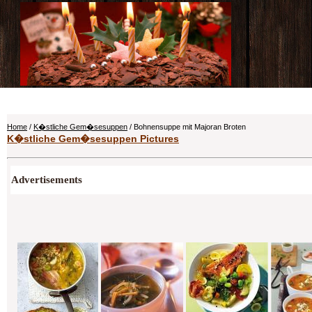
Home
/
K�stliche Gem�sesuppen
/ Bohnensuppe mit Majoran Broten
K�stliche Gem�sesuppen Pictures
Advertisements